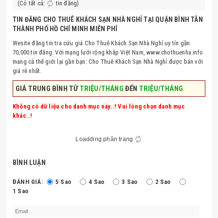
(Có tất cả:
tin đăng)
TIN ĐĂNG CHO THUÊ KHÁCH SẠN NHÀ NGHỈ TẠI QUẬN BÌNH TÂN
THÀNH PHỐ HỒ CHÍ MINH MIỄN PHÍ
Wesite đăng tin tra cứu giá Cho Thuê Khách Sạn Nhà Nghỉ uy tín gần
70,000 tin đăng. Với mạng lưới rộng khắp Việt Nam, www.chothuenha.info
mang cả thế giới lại gần bạn: Cho Thuê Khách Sạn Nhà Nghỉ được bán với
giá rẻ nhất.
GIÁ TRUNG BÌNH TỪ
TRIỆU/THÁNG
ĐẾN
TRIỆU/THÁNG
Không có dữ liệu cho danh mục này..! Vui lòng chọn danh mục
khác..!
Loadding phân trang
BÌNH LUẬN
ĐÁNH GIÁ:
5 Sao
4 Sao
3 Sao
2 Sao
1 Sao