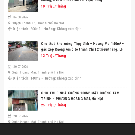
10 Triệu/Tháng
04-08-2026
Huyện Thanh Trì, Thành phố Hà Nội
Diện tích:
200m2 -
Hướng:
Không xác định
Cho thuê kho xưởng Thụy Lĩnh – Hoàng Mai 140m² +
gác xép Đường 6m ô tô tránh Chỉ 12 triệu/tháng, LH
0906215365
12 Triệu/Tháng
30-07-2026
Quận Hoàng Mai, Thành phố Hà Nội
Diện tích:
140m2 -
Hướng:
Không xác định
CHO THUÊ NHÀ XƯỞNG 100M² MẶT ĐƯỜNG TAM
TRINH – PHƯỜNG HOÀNG MAI, HÀ NỘI
25 Triệu/Tháng
28-07-2026
Quận Hoàng Mai, Thành phố Hà Nội
Diện tích:
100m2 -
Hướng:
Không xác định