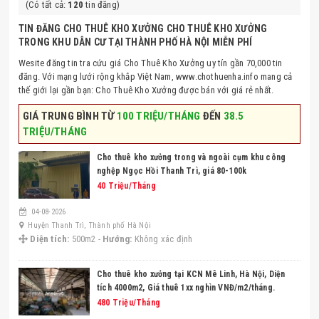
(Có tất cả:
120
tin đăng)
TIN ĐĂNG CHO THUÊ KHO XƯỞNG CHO THUÊ KHO XƯỞNG
TRONG KHU DÂN CƯ TẠI THÀNH PHỐ HÀ NỘI MIỄN PHÍ
Wesite đăng tin tra cứu giá Cho Thuê Kho Xưởng uy tín gần 70,000 tin
đăng. Với mạng lưới rộng khắp Việt Nam, www.chothuenha.info mang cả
thế giới lại gần bạn: Cho Thuê Kho Xưởng được bán với giá rẻ nhất.
GIÁ TRUNG BÌNH TỪ
100 TRIỆU/THÁNG
ĐẾN
38.5
TRIỆU/THÁNG
Cho thuê kho xưởng trong và ngoài cụm khu công
nghệp Ngọc Hồi Thanh Trì, giá 80-100k
40 Triệu/Tháng
04-08-2026
Huyện Thanh Trì, Thành phố Hà Nội
Diện tích:
500m2 -
Hướng:
Không xác định
Cho thuê kho xưởng tại KCN Mê Linh, Hà Nội, Diện
tích 4000m2, Giá thuê 1xx nghìn VNĐ/m2/tháng.
480 Triệu/Tháng