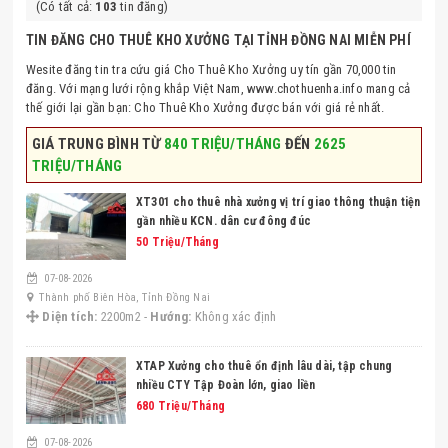
(Có tất cả:
103
tin đăng)
TIN ĐĂNG CHO THUÊ KHO XƯỞNG TẠI TỈNH ĐỒNG NAI MIỄN PHÍ
Wesite đăng tin tra cứu giá Cho Thuê Kho Xưởng uy tín gần 70,000 tin
đăng. Với mạng lưới rộng khắp Việt Nam, www.chothuenha.info mang cả
thế giới lại gần bạn: Cho Thuê Kho Xưởng được bán với giá rẻ nhất.
GIÁ TRUNG BÌNH TỪ
840 TRIỆU/THÁNG
ĐẾN
2625
TRIỆU/THÁNG
XT301 cho thuê nhà xưởng vị trí giao thông thuận tiện
gần nhiều KCN. dân cư đông đúc
50 Triệu/Tháng
07-08-2026
Thành phố Biên Hòa, Tỉnh Đồng Nai
Diện tích:
2200m2 -
Hướng:
Không xác định
XTAP Xưởng cho thuê ổn định lâu dài, tập chung
nhiều CTY Tập Đoàn lớn, giao liền
680 Triệu/Tháng
07-08-2026