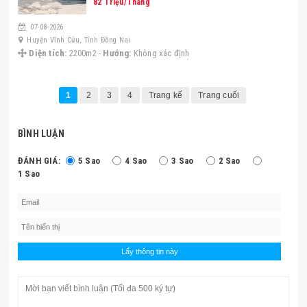
82 Triệu/Tháng
07-08-2026
Huyện Vĩnh Cửu, Tỉnh Đồng Nai
Diện tích:
2200m2 -
Hướng:
Không xác định
1
2
3
4
Trang kế
Trang cuối
BÌNH LUẬN
ĐÁNH GIÁ:
5 Sao
4 Sao
3 Sao
2 Sao
1 Sao