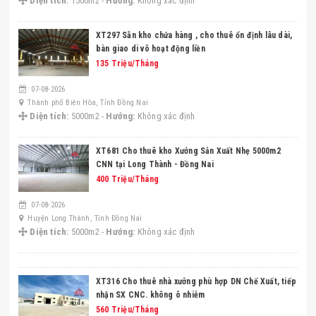
Diện tích:
1500m2 -
Hướng:
Không xác định
XT297 Sẵn kho chứa hàng , cho thuê ổn định lâu dài,
bàn giao di vô hoạt động liền
135 Triệu/Tháng
07-08-2026
Thành phố Biên Hòa, Tỉnh Đồng Nai
Diện tích:
5000m2 -
Hướng:
Không xác định
XT681 Cho thuê kho Xưởng Sản Xuất Nhẹ 5000m2
CNN tại Long Thành - Đồng Nai
400 Triệu/Tháng
07-08-2026
Huyện Long Thành, Tỉnh Đồng Nai
Diện tích:
5000m2 -
Hướng:
Không xác định
XT316 Cho thuê nhà xưởng phù hợp DN Chế Xuất, tiếp
nhận SX CNC. không ô nhiễm
560 Triệu/Tháng