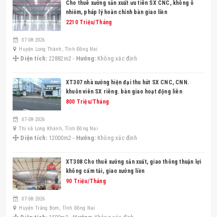
cho thuê xưởng sản xuất ưu tiên SX CNC, không ô
nhiễm, pháp lý hoàn chỉnh bàn giao liền
2210 Triệu/Tháng
07-08-2026
Huyện Long Thành, Tỉnh Đồng Nai
Diện tích:
22882m2 -
Hướng:
Không xác định
XT307 nhà xưởng hiện đại thu hút SX CNC, CNN.
khuôn viên SX riêng. bàn giao hoạt động liên
800 Triệu/Tháng
07-08-2026
Thị xã Long Khánh, Tỉnh Đồng Nai
Diện tích:
12000m2 -
Hướng:
Không xác định
XT308 Cho thuê xưởng sản xuất, giao thông thuận lợi
không cấm tải, giao xưởng liền
90 Triệu/Tháng
07-08-2026
Huyện Trảng Bom, Tỉnh Đồng Nai