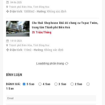
04-06-2025
Thành phố Biên Hòa, Tỉnh Đồng Nai
Diện tích:
10000m2 -
Hướng:
Không xác định
Cho thuê Shophouse khối đế chung cư Topaz Twins,
trung tâm Thành phố Biên Hoà
25 Triệu/Tháng
10-10-2023
Thành phố Biên Hòa, Tỉnh Đồng Nai
Diện tích:
110m2 -
Hướng:
Không xác định
Loadding phân trang
BÌNH LUẬN
ĐÁNH GIÁ:
5 Sao
4 Sao
3 Sao
2 Sao
1 Sao