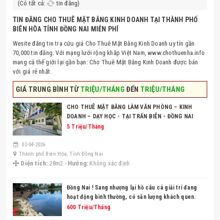
(Có tất cả:
tin đăng)
TIN ĐĂNG CHO THUÊ MẶT BẰNG KINH DOANH TẠI THÀNH PHỐ
BIÊN HÒA TỈNH ĐỒNG NAI MIỄN PHÍ
Wesite đăng tin tra cứu giá Cho Thuê Mặt Bằng Kinh Doanh uy tín gần
70,000 tin đăng. Với mạng lưới rộng khắp Việt Nam, www.chothuenha.info
mang cả thế giới lại gần bạn: Cho Thuê Mặt Bằng Kinh Doanh được bán
với giá rẻ nhất.
GIÁ TRUNG BÌNH TỪ
TRIỆU/THÁNG
ĐẾN
TRIỆU/THÁNG
CHO THUÊ MẶT BẰNG LÀM VĂN PHÒNG – KINH
DOANH – DẠY HỌC - TẠI TRẤN BIÊN - ĐỒNG NAI
5 Triệu/Tháng
02-04-2026
Thành phố Biên Hòa, Tỉnh Đồng Nai
Diện tích:
28m2 -
Hướng:
Không xác định
Đồng Nai ! Sang nhượng lại hồ câu cá giải trí đang
hoạt động bình thường, có sẵn lượng khách quen.
Liên hệ trực tiếp: 0949504094 - gặp Thành
600 Triệu/Tháng