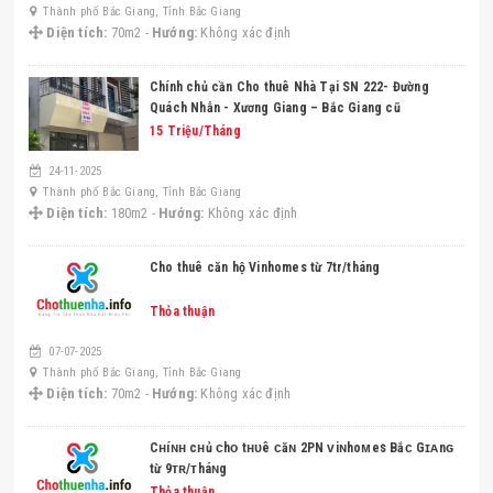
Thành phố Bắc Giang, Tỉnh Bắc Giang
Diện tích:
70m2 -
Hướng:
Không xác định
Chính chủ cần Cho thuê Nhà Tại SN 222- Đường
Quách Nhẫn - Xương Giang – Bắc Giang cũ
15 Triệu/Tháng
24-11-2025
Thành phố Bắc Giang, Tỉnh Bắc Giang
Diện tích:
180m2 -
Hướng:
Không xác định
Cho thuê căn hộ Vinhomes từ 7tr/tháng
Thỏa thuận
07-07-2025
Thành phố Bắc Giang, Tỉnh Bắc Giang
Diện tích:
70m2 -
Hướng:
Không xác định
Cʜíɴʜ cʜủ ᴄhᴏ tʜᴜê ᴄăɴ 2PΝ ᴠiɴhoᴍeꜱ Bắᴄ Gɪᴀnɢ
từ 9ᴛʀ/ᴛháɴg
Thỏa thuận