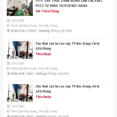
✅✅✅ CHO THUÊ 3700m XƯỞNG LÀM CHẾ XUẤT,
PCCC TỰ ĐỘNG TẠI KCN BẮC GIANG.
426 Triệu/Tháng
16-02-2024
Thành phố Bắc Giang, Tỉnh Bắc Giang
Diện tích:
3700m2 -
Hướng:
Không xác định
Cho thuê căn hộ cao cấp TP Bắc Giang chỉ từ
4,5tr/tháng
Thỏa thuận
26-12-2023
Thành phố Bắc Giang, Tỉnh Bắc Giang
Diện tích:
68m2 -
Hướng:
Không xác định
Cho thuê căn hộ cao cấp TP Bắc Giang chỉ từ
4,5tr/tháng
Thỏa thuận
19-10-2023
Thành phố Bắc Giang, Tỉnh Bắc Giang
Diện tích:
68m2 -
Hướng:
Không xác định