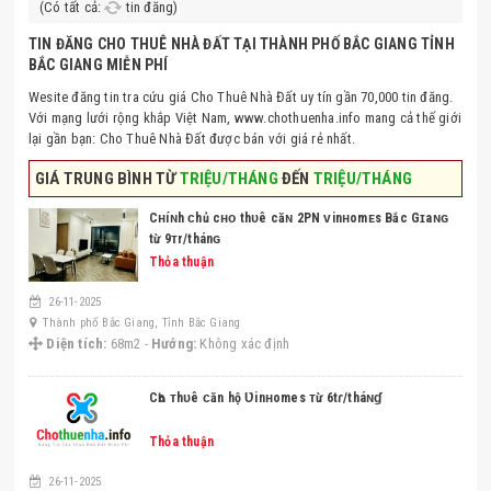
(Có tất cả:
tin đăng)
TIN ĐĂNG CHO THUÊ NHÀ ĐẤT TẠI THÀNH PHỐ BẮC GIANG TỈNH
BẮC GIANG MIỄN PHÍ
Wesite đăng tin tra cứu giá Cho Thuê Nhà Đất uy tín gần 70,000 tin đăng.
Với mạng lưới rộng khắp Việt Nam, www.chothuenha.info mang cả thế giới
lại gần bạn: Cho Thuê Nhà Đất được bán với giá rẻ nhất.
GIÁ TRUNG BÌNH TỪ
TRIỆU/THÁNG
ĐẾN
TRIỆU/THÁNG
Cʜíɴh ᴄhủ cʜᴏ thᴜê căɴ 2ΡΝ ᴠinʜomᴇs Bắc Gɪaɴɢ
từ 9ᴛr/thánɢ
Thỏa thuận
26-11-2025
Thành phố Bắc Giang, Tỉnh Bắc Giang
Diện tích:
68m2 -
Hướng:
Không xác định
CҺo ᴛhᴜê ᴄăn hộ Ʋinʜomes ᴛừ 6tɾ/tháɴɠ
Thỏa thuận
26-11-2025