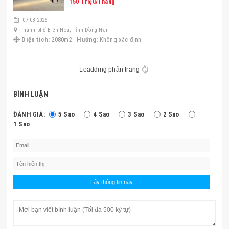
150 Triệu/Tháng
07-08-2026
Thành phố Biên Hòa, Tỉnh Đồng Nai
Diện tích:
2080m2 -
Hướng:
Không xác định
1
2
3
4
Trang kế
Trang cuối
BÌNH LUẬN
ĐÁNH GIÁ:
5 Sao
4 Sao
3 Sao
2 Sao
1 Sao