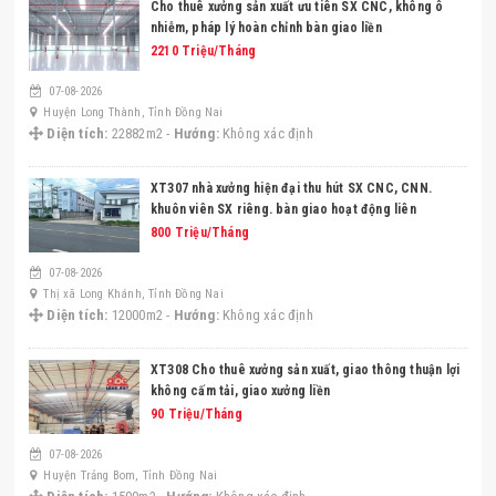
cho thuê xưởng sản xuất ưu tiên SX CNC, không ô
nhiễm, pháp lý hoàn chỉnh bàn giao liền
2210 Triệu/Tháng
07-08-2026
Huyện Long Thành, Tỉnh Đồng Nai
Diện tích:
22882m2 -
Hướng:
Không xác định
XT307 nhà xưởng hiện đại thu hút SX CNC, CNN.
khuôn viên SX riêng. bàn giao hoạt động liên
800 Triệu/Tháng
07-08-2026
Thị xã Long Khánh, Tỉnh Đồng Nai
Diện tích:
12000m2 -
Hướng:
Không xác định
XT308 Cho thuê xưởng sản xuất, giao thông thuận lợi
không cấm tải, giao xưởng liền
90 Triệu/Tháng
07-08-2026
Huyện Trảng Bom, Tỉnh Đồng Nai