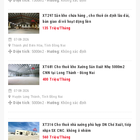
Diện tích:
1500m2 -
Hướng:
Không xác định
XT297 Sẵn kho chứa hàng , cho thuê ổn định lâu dài,
bàn giao di vô hoạt động liền
135 Triệu/Tháng
07-08-2026
Thành phố Biên Hòa, Tỉnh Đồng Nai
Diện tích:
5000m2 -
Hướng:
Không xác định
XT681 Cho thuê kho Xưởng Sản Xuất Nhẹ 5000m2
CNN tại Long Thành - Đồng Nai
400 Triệu/Tháng
07-08-2026
Huyện Long Thành, Tỉnh Đồng Nai
Diện tích:
5000m2 -
Hướng:
Không xác định
XT316 Cho thuê nhà xưởng phù hợp DN Chế Xuất, tiếp
nhận SX CNC. không ô nhiễm
560 Triệu/Tháng