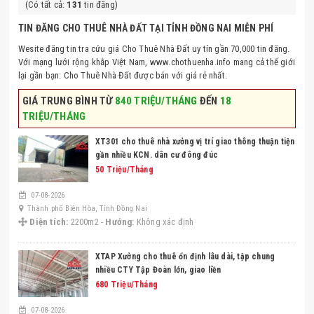
(Có tất cả:
131
tin đăng)
TIN ĐĂNG CHO THUÊ NHÀ ĐẤT TẠI TỈNH ĐỒNG NAI MIỄN PHÍ
Wesite đăng tin tra cứu giá Cho Thuê Nhà Đất uy tín gần 70,000 tin đăng.
Với mạng lưới rộng khắp Việt Nam, www.chothuenha.info mang cả thế giới
lại gần bạn: Cho Thuê Nhà Đất được bán với giá rẻ nhất.
GIÁ TRUNG BÌNH TỪ
840 TRIỆU/THÁNG
ĐẾN
18
TRIỆU/THÁNG
XT301 cho thuê nhà xưởng vị trí giao thông thuận tiện
gần nhiều KCN. dân cư đông đúc
50 Triệu/Tháng
07-08-2026
Thành phố Biên Hòa, Tỉnh Đồng Nai
Diện tích:
2200m2 -
Hướng:
Không xác định
XTAP Xưởng cho thuê ổn định lâu dài, tập chung
nhiều CTY Tập Đoàn lớn, giao liền
680 Triệu/Tháng
07-08-2026