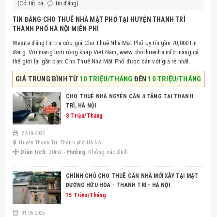
(Có tất cả:
tin đăng)
TIN ĐĂNG CHO THUÊ NHÀ MẶT PHỐ TẠI HUYỆN THANH TRÌ
THÀNH PHỐ HÀ NỘI MIỄN PHÍ
Wesite đăng tin tra cứu giá Cho Thuê Nhà Mặt Phố uy tín gần 70,000 tin
đăng. Với mạng lưới rộng khắp Việt Nam, www.chothuenha.info mang cả
thế giới lại gần bạn: Cho Thuê Nhà Mặt Phố được bán với giá rẻ nhất.
GIÁ TRUNG BÌNH TỪ
10 TRIỆU/THÁNG
ĐẾN
10 TRIỆU/THÁNG
CHO THUÊ NHÀ NGYÊN CĂN 4 TẦNG TẠI THANH
TRÌ, HÀ NỘI
8 Triệu/Tháng
22-10-2025
Huyện Thanh Trì, Thành phố Hà Nội
Diện tích:
30m2 -
Hướng:
Không xác định
CHÍNH CHỦ CHO THUÊ CĂN NHÀ MỚI XÂY TẠI MẶT
ĐƯỜNG HỮU HÒA - THANH TRÌ - HÀ NỘI
15 Triệu/Tháng
31-05-2025