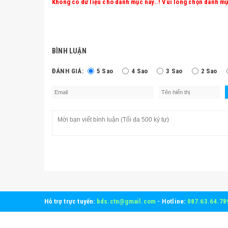
Không có dữ liệu cho danh mục này..! Vui lòng chọn danh mụ
BÌNH LUẬN
ĐÁNH GIÁ:
5 Sao
4 Sao
3 Sao
2 Sao
Hỗ trợ trực tuyến:
bds.ctn@gmail.com
- Hotline:
087.63.64.78