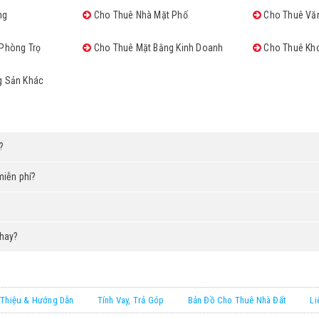
ng
Cho Thuê Nhà Mặt Phố
Cho Thuê Vă
Phòng Trọ
Cho Thuê Mặt Bằng Kinh Doanh
Cho Thuê Kh
g Sản Khác
?
miễn phí?
 hay?
 Thiệu & Hướng Dẫn
Tính Vay, Trả Góp
Bản Đồ Cho Thuê Nhà Đất
Li