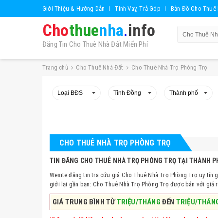
Giới Thiệu & Hướng Dẫn
Tính Vay, Trả Góp
Bản Đồ Cho Thuê 
Cho
thue
nha
.
info
Đăng Tin Cho Thuê Nhà Đất Miển Phí
Trang chủ
Cho Thuê Nhà Đất
Cho Thuê Nhà Trọ Phòng Trọ
CHO THUÊ NHÀ TRỌ PHÒNG TRỌ
TIN ĐĂNG CHO THUÊ NHÀ TRỌ PHÒNG TRỌ TẠI THÀNH PH
Wesite đăng tin tra cứu giá Cho Thuê Nhà Trọ Phòng Trọ uy tín 
giới lại gần bạn: Cho Thuê Nhà Trọ Phòng Trọ được bán với giá r
GIÁ TRUNG BÌNH TỪ
TRIỆU/THÁNG
ĐẾN
TRIỆU/THÁN