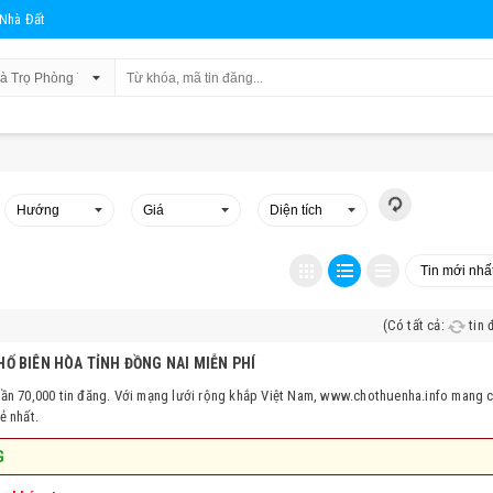
Nhà Đất
(Có tất cả:
tin 
Ố BIÊN HÒA TỈNH ĐỒNG NAI MIỄN PHÍ
gần 70,000 tin đăng. Với mạng lưới rộng khắp Việt Nam, www.chothuenha.info mang c
ẻ nhất.
G