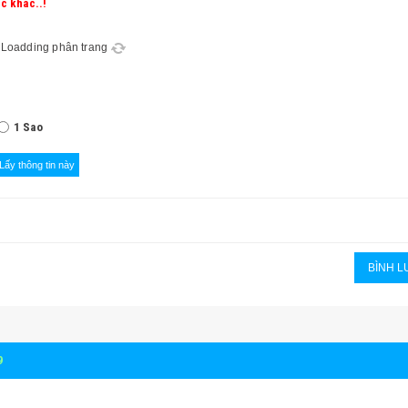
c khác..!
Loadding phân trang
1 Sao
9