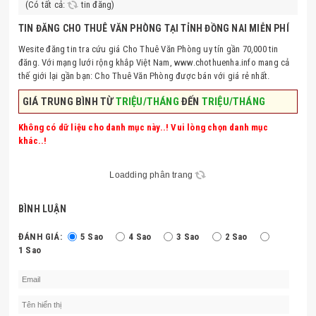
(Có tất cả:
tin đăng)
TIN ĐĂNG CHO THUÊ VĂN PHÒNG TẠI TỈNH ĐỒNG NAI MIỄN PHÍ
Wesite đăng tin tra cứu giá Cho Thuê Văn Phòng uy tín gần 70,000 tin
đăng. Với mạng lưới rộng khắp Việt Nam, www.chothuenha.info mang cả
thế giới lại gần bạn: Cho Thuê Văn Phòng được bán với giá rẻ nhất.
GIÁ TRUNG BÌNH TỪ
TRIỆU/THÁNG
ĐẾN
TRIỆU/THÁNG
Không có dữ liệu cho danh mục này..! Vui lòng chọn danh mục
khác..!
Loadding phân trang
BÌNH LUẬN
ĐÁNH GIÁ:
5 Sao
4 Sao
3 Sao
2 Sao
1 Sao