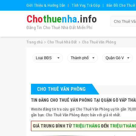
Giới Thiệu & Hướng Dẫn
Tính Vay, Trả Góp
Bản Đồ Cho Thuê 
Cho
thue
nha
.
info
Đăng Tin Cho Thuê Nhà Đất Miển Phí
Trang chủ
Cho Thuê Nhà Đất
Cho Thuê Văn Phòng
CHO THUÊ VĂN PHÒNG
TIN ĐĂNG CHO THUÊ VĂN PHÒNG TẠI QUẬN GÒ VẤP THÀ
Wesite đăng tin tra cứu giá Cho Thuê Văn Phòng uy tín gần 70,00
gần bạn: Cho Thuê Văn Phòng được bán với giá rẻ nhất.
GIÁ TRUNG BÌNH TỪ
TRIỆU/THÁNG
ĐẾN
TRIỆU/THÁN