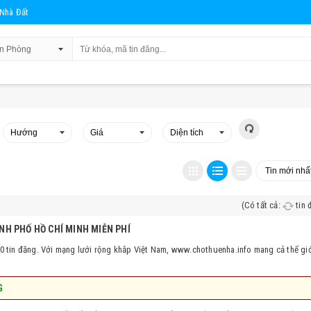
Nhà Đất
(Có tất cả:
1
tin 
NH PHỐ HỒ CHÍ MINH MIỄN PHÍ
0 tin đăng. Với mạng lưới rộng khắp Việt Nam, www.chothuenha.info mang cả thế giới
G