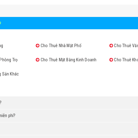
9
ng
Cho Thuê Nhà Mặt Phố
Cho Thuê Vă
Phòng Trọ
Cho Thuê Mặt Bằng Kinh Doanh
Cho Thuê Kh
g Sản Khác
?
miễn phí?