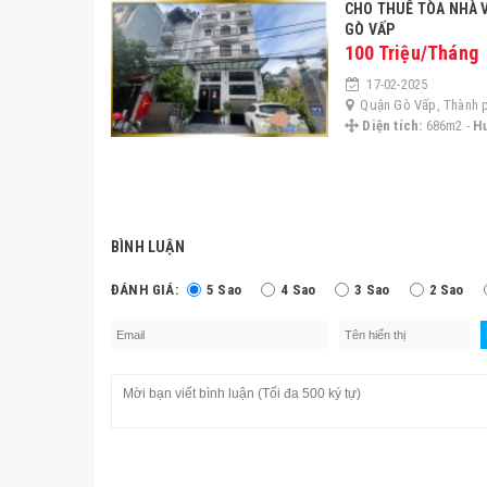
CHO THUÊ TÒA NHÀ VĂN PHÒNG – HẺM Ô TÔ RỘNG, 1 XẸT THÔNG – GẦN SÂN BAY, BẠCH ĐẰNG, P3,
GÒ VẤP
100 Triệu/Tháng
17-02-2025
Quận Gò Vấp, Thành 
Diện tích:
686m2 -
H
BÌNH LUẬN
ĐÁNH GIÁ:
5 Sao
4 Sao
3 Sao
2 Sao