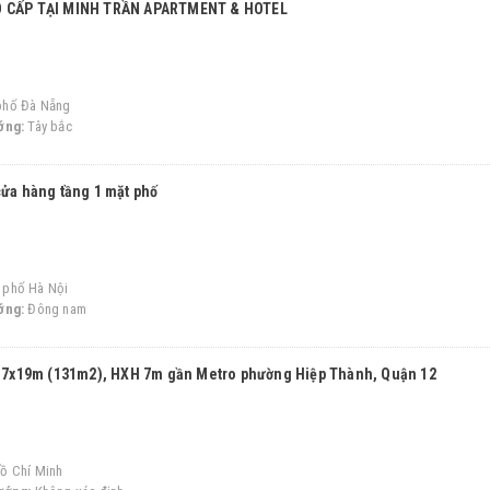
O CẤP TẠI MINH TRẦN APARTMENT & HOTEL
phố Đà Nẵng
ớng:
Tây bắc
cửa hàng tầng 1 mặt phố
 phố Hà Nội
ớng:
Đông nam
g, 7x19m (131m2), HXH 7m gần Metro phường Hiệp Thành, Quận 12
ồ Chí Minh