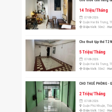
Cho thuê cửa hàng t
14 Triệu/Tháng
07-08-2026
Quận Hai Bà Trưng, T
Diện tích:
50m2 -
Hư
Cho thuê tập thể T2
5 Triệu/Tháng
07-08-2026
Quận Hai Bà Trưng, T
Diện tích:
55m2 -
Hư
CHO THUÊ PHÒNG - G
2 Triệu/Tháng
07-08-2026
Quận Phú Nhuận, Thà
Diện tích:
15m2 -
Hư