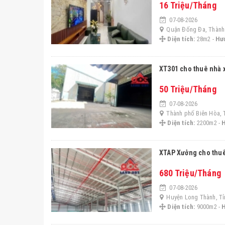
16 Triệu/Tháng
07-08-2026
Quận Đống Đa, Thành
Diện tích:
28m2 -
Hư
XT301 cho thuê nhà 
50 Triệu/Tháng
07-08-2026
Thành phố Biên Hòa, 
Diện tích:
2200m2 -
XTAP Xưởng cho thuê
680 Triệu/Tháng
07-08-2026
Huyện Long Thành, Tỉ
Diện tích:
9000m2 -