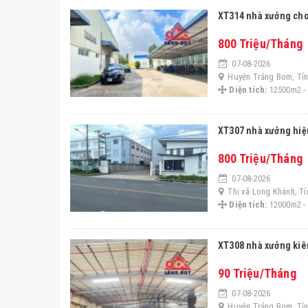
XT314 nhà xưởng cho
800 Triệu/Tháng
07-08-2026
Huyện Trảng Bom, Tỉn
Diện tích:
12500m2 -
XT307 nhà xưởng hiệ
800 Triệu/Tháng
07-08-2026
Thị xã Long Khánh, T
Diện tích:
12000m2 -
XT308 nhà xưởng kiê
90 Triệu/Tháng
07-08-2026
Huyện Trảng Bom, Tỉn