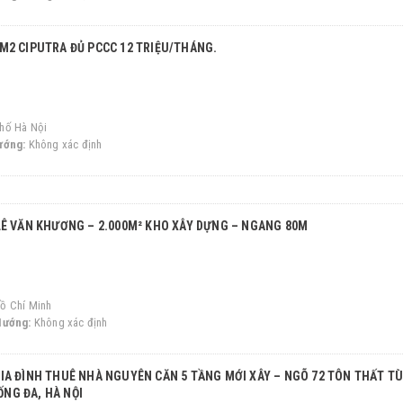
5M2 CIPUTRA ĐỦ PCCC 12 TRIỆU/THÁNG.
hố Hà Nội
ướng:
Không xác định
 LÊ VĂN KHƯƠNG – 2.000M² KHO XÂY DỰNG – NGANG 80M
ồ Chí Minh
Hướng:
Không xác định
NG ĐA, HÀ NỘI