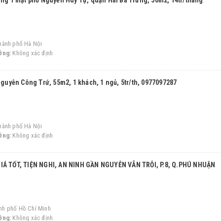
ầng 1 mặt phố Nguyễn Huy Tự, quận Hai Bà Trưng, 50m2, 14tr/tháng
hành phố Hà Nội
ớng:
Không xác định
 Nguyễn Công Trứ, 55m2, 1 khách, 1 ngủ, 5tr/th, 0977097287
hành phố Hà Nội
ớng:
Không xác định
IÁ TỐT, TIỆN NGHI, AN NINH GẦN NGUYỄN VẴN TRỖI, P.8, Q.PHÚ NHUẬN
nh phố Hồ Chí Minh
ớng:
Không xác định