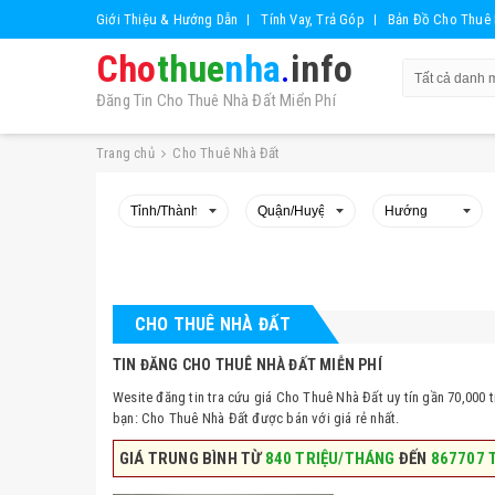
Giới Thiệu & Hướng Dẫn
Tính Vay, Trả Góp
Bản Đồ Cho Thuê 
Cho
thue
nha
.
info
Đăng Tin Cho Thuê Nhà Đất Miển Phí
Trang chủ
Cho Thuê Nhà Đất
CHO THUÊ NHÀ ĐẤT
TIN ĐĂNG CHO THUÊ NHÀ ĐẤT MIỄN PHÍ
Wesite đăng tin tra cứu giá Cho Thuê Nhà Đất uy tín gần 70,000 
bạn: Cho Thuê Nhà Đất được bán với giá rẻ nhất.
GIÁ TRUNG BÌNH TỪ
840 TRIỆU/THÁNG
ĐẾN
867707 