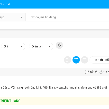
Nhà Đất
(Có tất cả:
5.443
tin 
tin đăng. Với mạng lưới rộng khắp Việt Nam, www.chothuenha.info mang cả thế giới l
TRIỆU/THÁNG