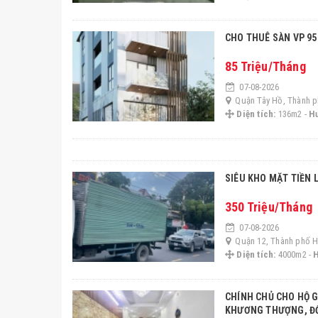
CHO THUÊ SÀN VP 9
85 Triệu/Tháng
07-08-2026
Quận Tây Hồ, Thành p
Diện tích:
136m2 -
H
SIÊU KHO MẶT TIỀN
350 Triệu/Tháng
07-08-2026
Quận 12, Thành phố H
Diện tích:
4000m2 -
CHÍNH CHỦ CHO HỘ GIA ĐÌNH THUÊ NHÀ NGUYÊN CĂN 5 TẦNG MỚI XÂY – NGÕ 72 TÔN THẤT TÙNG,
KHƯƠNG THƯỢNG, ĐỐ