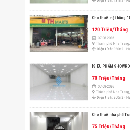
Diện tích:
131m2 -
H
Cho thuê mặt bằng 1
120 Triệu/Tháng
07-08-2026
Thành phố Nha Trang,
Diện tích:
320m2 -
H
[SIÊU PHẨM SHOWR
70 Triệu/Tháng
07-08-2026
Thành phố Nha Trang,
Diện tích:
300m2 -
H
Cho thuê nhà phố Tu
75 Triệu/Tháng