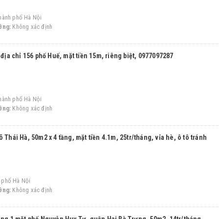
hành phố Hà Nội
ớng:
Không xác định
 địa chỉ 156 phố Huế, mặt tiền 15m, riêng biệt, 0977097287
hành phố Hà Nội
ớng:
Không xác định
 Thái Hà, 50m2 x 4 tầng, mặt tiền 4.1m, 25tr/tháng, vỉa hè, ô tô tránh
 phố Hà Nội
ớng:
Không xác định