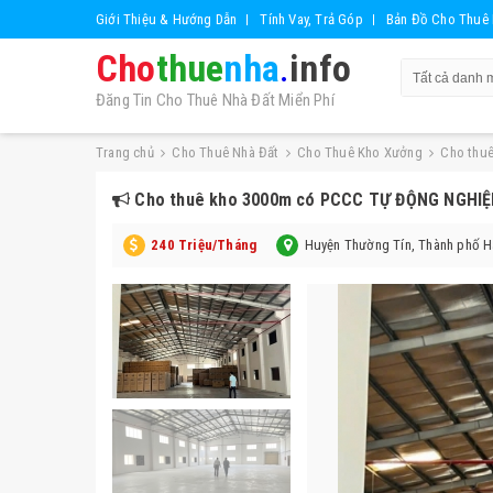
Giới Thiệu & Hướng Dẫn
Tính Vay, Trả Góp
Bản Đồ Cho Thuê 
Cho
thue
nha
.
info
Đăng Tin Cho Thuê Nhà Đất Miển Phí
Trang chủ
Cho Thuê Nhà Đất
Cho Thuê Kho Xưởng
Cho thu
Cho thuê kho 3000m có PCCC TỰ ĐỘNG NGHIỆ
240 Triệu/Tháng
Huyện Thường Tín, Thành phố H