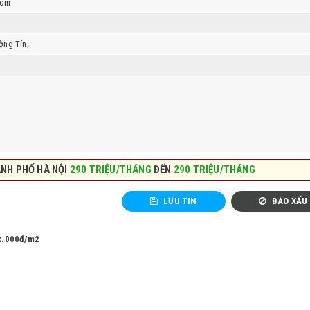
com
ờng Tín,
ÀNH PHỐ HÀ NỘI
290 TRIỆU/THÁNG
ĐẾN
290 TRIỆU/THÁNG
LƯU TIN
BÁO XẤU
x.000đ/m2