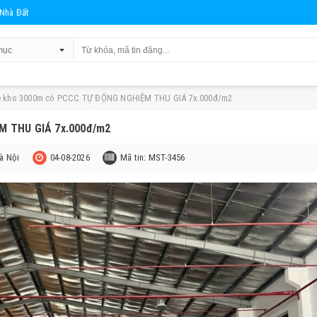
Nhà Đất
ê kho 3000m có PCCC TỰ ĐỘNG NGHIỆM THU GIÁ 7x.000đ/m2
M THU GIÁ 7x.000đ/m2
à Nội
04-08-2026
Mã tin: MST-3456