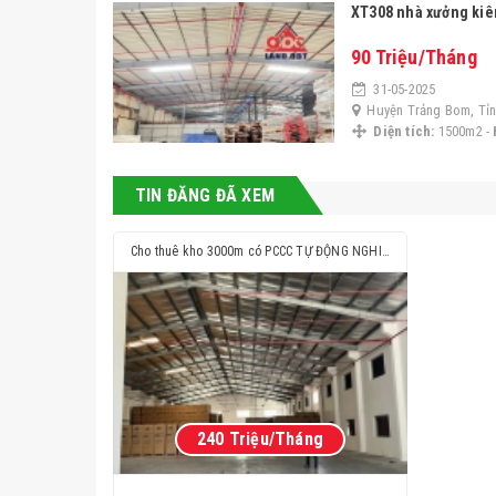
XT308 nhà xưởng kiê
90 Triệu/Tháng
31-05-2025
Huyện Trảng Bom, Tỉn
Diện tích:
1500m2 -
TIN ĐĂNG ĐÃ XEM
Cho thuê kho 3000m có PCCC TỰ ĐỘNG NGHIỆM THU GIÁ 7x.000đ/m2
240 Triệu/Tháng