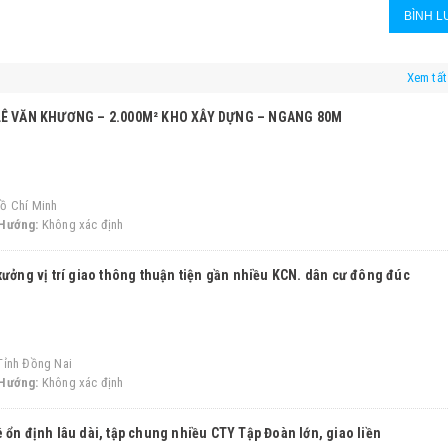
Xem tấ
 LÊ VĂN KHƯƠNG – 2.000M² KHO XÂY DỰNG – NGANG 80M
ồ Chí Minh
Hướng:
Không xác định
xưởng vị trí giao thông thuận tiện gần nhiều KCN. dân cư đông đúc
Tỉnh Đồng Nai
Hướng:
Không xác định
 ổn định lâu dài, tập chung nhiều CTY Tập Đoàn lớn, giao liền