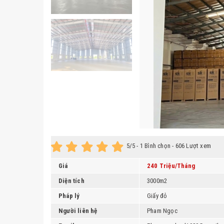
5
/5 -
1
Bình chọn - 606 Lượt xem
Giá
240 Triệu/Tháng
Diện tích
3000m2
Pháp lý
Giấy đỏ
Người liên hệ
Pham Ngọc